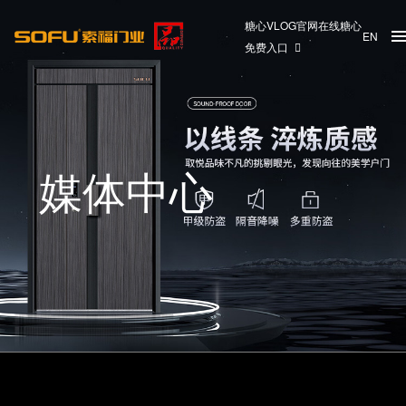
糖心VLOG官网在线糖心
EN
免费入口
媒体中心