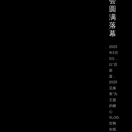
圆
满
落
幕
2025
年3月
3日，
以“启
新
篇，
2025
见臻
章”为
主题
的糖
心
VLOG
官网
在线