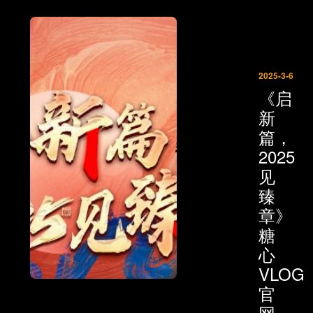
2025-3-6
《启
新
篇，
2025
见
臻
章》
糖
心
VLOG
官
网